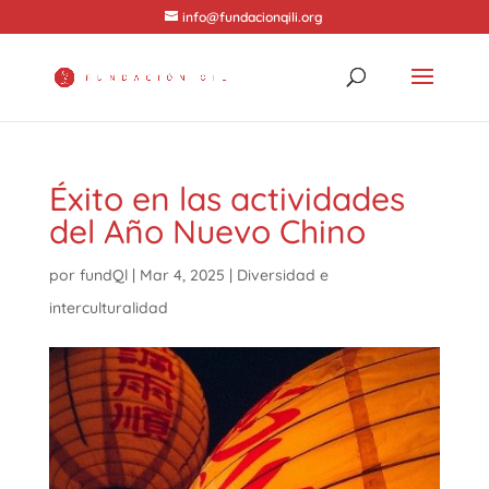
info@fundacionqili.org
Éxito en las actividades
del Año Nuevo Chino
por
fundQl
|
Mar 4, 2025
|
Diversidad e
interculturalidad