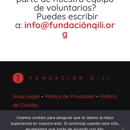
de voluntarios?
Puedes escribir
a:
info@fundaciónqili.or
g
Aviso Legal
–
Política de Privacidad
–
Política
de Cookies
Usamos cookies para asegurar que te damos la mejor
experiencia en nuestra web. Si continúas usando este sitio,
asumiremos que estás de acuerdo con ello.