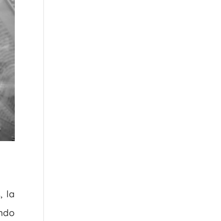
 la
undo