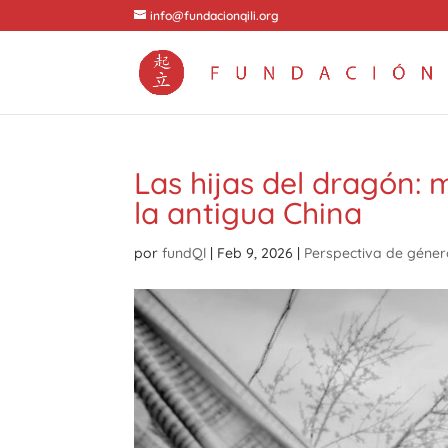
info@fundacionqili.org
Las hijas del dragón: 
la antigua China
por
fundQl
|
Feb 9, 2026
|
Perspectiva de géne