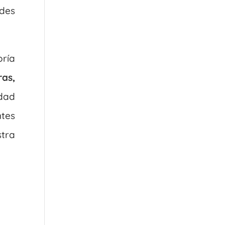
ndes
oría
as,
dad
ntes
stra