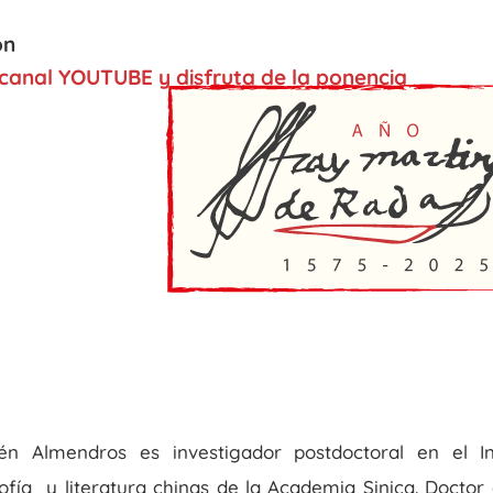
ón
 canal YOUTUBE y disfruta de la ponencia
én Almendros es investigador postdoctoral en el In
sofía y literatura chinas de la Academia Sinica. Docto