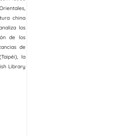
Orientales,
atura china
analiza los
lón de los
ancias de
aipéi), la
ish Library