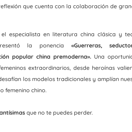
reflexión que cuenta con la colaboración de gra
 el especialista en literatura china clásica y te
esentó la ponencia
«Guerreras, seductor
cción popular china premoderna».
Una oportuni
femeninos extraordinarios, desde heroínas valie
desafían los modelos tradicionales y amplían nue
io femenino chino.
santísimas
que no te puedes perder.