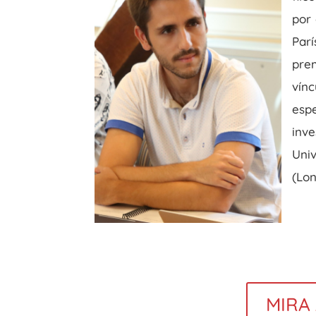
por 
Parí
prem
vín
esp
inv
Univ
(Lo
MIRA