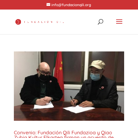
info@fundacionqili.org
Convenio: Fundación Qili Fundazioa y Qiao
Zubia Kultur Elkartea firman un acuerdo de