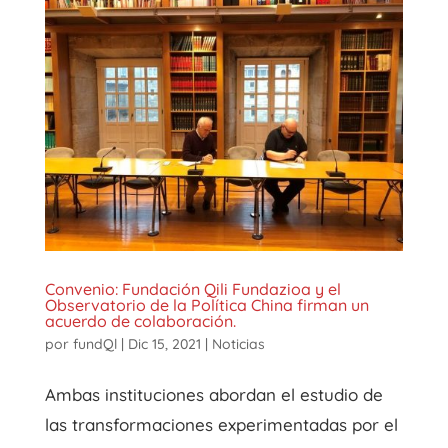
Convenio: Fundación Qili Fundazioa y el
Observatorio de la Política China firman un
acuerdo de colaboración.
por
fundQl
|
Dic 15, 2021
|
Noticias
Ambas instituciones abordan el estudio de
las transformaciones experimentadas por el